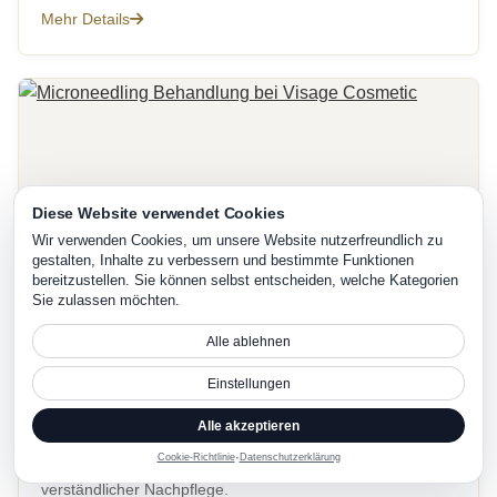
Mehr Details
Diese Website verwendet Cookies
Wir verwenden Cookies, um unsere Website nutzerfreundlich zu
gestalten, Inhalte zu verbessern und bestimmte Funktionen
bereitzustellen. Sie können selbst entscheiden, welche Kategorien
Sie zulassen möchten.
11.04.2024
Microneedling
Alle ablehnen
Microneedling Behandlung bei Visage
Einstellungen
Cosmetic
Alle akzeptieren
Microneedling Behandlung mit Beratung,
·
Cookie-Richtlinie
Datenschutzerklärung
Hautvorbereitung, professioneller Anwendung und
verständlicher Nachpflege.