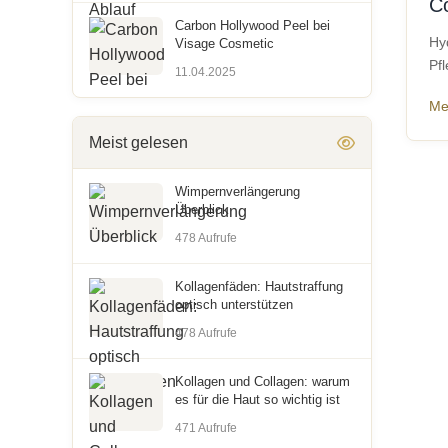
C
Carbon Hollywood Peel bei
Hy
Visage Cosmetic
Pfl
11.04.2025
Me
Meist gelesen
Wimpernverlängerung
Überblick
478 Aufrufe
Kollagenfäden: Hautstraffung
optisch unterstützen
478 Aufrufe
Kollagen und Collagen: warum
es für die Haut so wichtig ist
471 Aufrufe