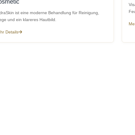
osmetic
Vis
Feu
draSkin ist eine moderne Behandlung für Reinigung,
ege und ein klareres Hautbild.
Meh
hr Details