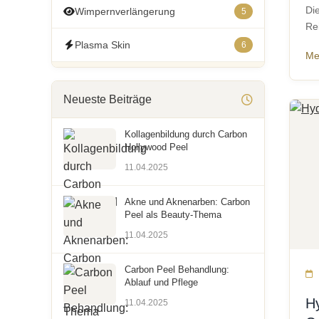
Di
Wimpernverlängerung
5
Re
Plasma Skin
6
Me
Visage HydraSkin
4
Neueste Beiträge
Carbon Hollywood Peel
4
Kollagenbildung durch Carbon
Hollywood Peel
11.04.2025
Akne und Aknenarben: Carbon
Peel als Beauty-Thema
11.04.2025
Carbon Peel Behandlung:
Ablauf und Pflege
H
11.04.2025