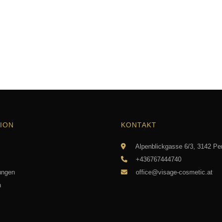
ION
KONTAKT
Alpenblickgasse 6/3, 3142 Pe
+436767444740
ungen
office@visage-cosmetic.at
n