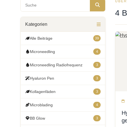
ÜBER
Blog durchsuchen
4 B
Kategorien
Alle Beiträge
39
Microneedling
4
Microneedling Radiofrequenz
3
Hyaluron Pen
3
Kollagenfäden
3
Microblading
4
H
BB Glow
3
ge