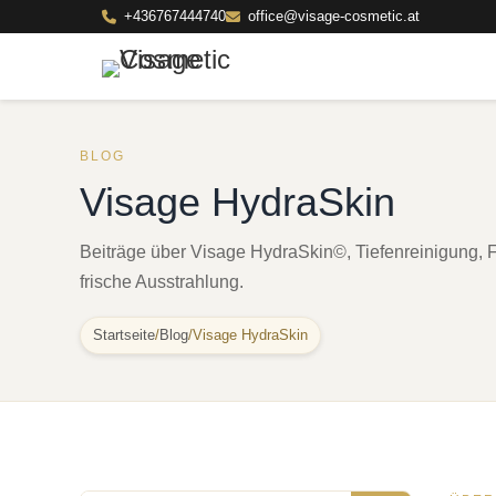
+436767444740
office@visage-cosmetic.at
BLOG
Visage HydraSkin
Beiträge über Visage HydraSkin©, Tiefenreinigung, F
frische Ausstrahlung.
Startseite
/
Blog
/
Visage HydraSkin