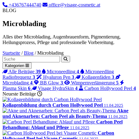
+436767444740
office@visage-cosmetic.at
BLOG
Microblading
Alles über Microblading, Augenbrauenform, Pigmentierung,
Heilungsprozess, Pflege und professionelle Vorbereitung.
Startseite
/
Blog
/
Microblading
Blog durchsuchen
Kategorien
Alle Beiträge
39
Microneedling
4
Microneedling
Radiofrequenz
3
Hyaluron Pen
3
Kollagenfäden
3
Microblading
4
BB Glow
3
Wimpernverlängerung
5
Plasma Skin
6
Visage HydraSkin
4
Carbon Hollywood Peel
4
Neueste Beiträge
Kollagenbildung durch Carbon Hollywood Peel
11.04.2025
Akne
und Aknenarben: Carbon Peel als Beauty-Thema
11.04.2025
Carbon Peel
Behandlung: Ablauf und Pflege
11.04.2025
Carbon
Hollywood Peel bei Visage Cosmetic
11.04.2025