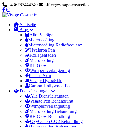
+436767444740
office@visage-cosmetic.at
Startseite
Blog
Alle Beiträge
Microneedling
Microneedling Radiofrequenz
Hyaluron Pen
Kollagenfäden
Microblading
BB Glow
Wimpernverlängerung
Plasma Skin
Visage HydraSkin
Carbon Hollywood Peel
Dienstleistungen
Alle Dienstleistungen
Visage Pen Behandlung
Wimpernverlängerung
Microblading Behandlung
BB Glow Behandlung
OxyGeneo CO2 Behandlung
Microneedling Behandlung