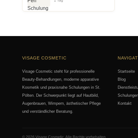
1 Tag
VISAGE COSMETIC
NAVIGAT
Visage Cosmetic steht für professionelle
Startseite
Beauty-Behandlungen, moderne apparative
Blog
Kosmetik und praxisnahe Schulungen in St.
Dienstleist
Pölten. Der Schwerpunkt liegt auf Hautbild,
Schulunge
Augenbrauen, Wimpern, ästhetischer Pflege
Kontakt
und verständlicher Beratung.
© 2026 Visage Cosmetic. Alle Rechte vorbehalten.