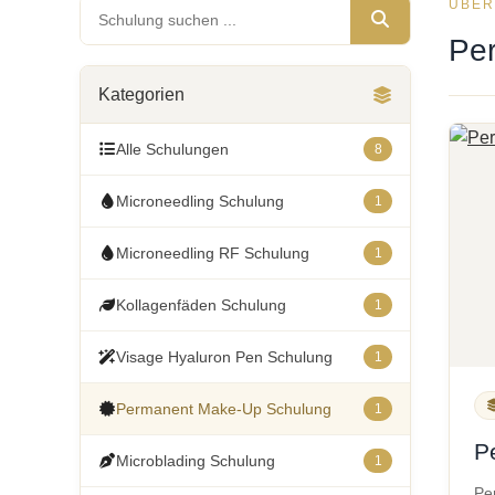
ÜBER
Schulung suchen
Pe
Kategorien
Alle Schulungen
8
Microneedling Schulung
1
Microneedling RF Schulung
1
Kollagenfäden Schulung
1
Visage Hyaluron Pen Schulung
1
Permanent Make-Up Schulung
1
P
Microblading Schulung
1
Pe