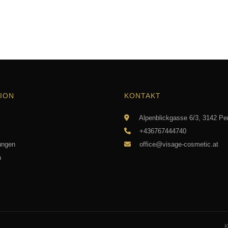
ION
KONTAKT
Alpenblickgasse 6/3, 3142 Pe
+436767444740
ungen
office@visage-cosmetic.at
n
K