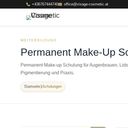
+436767444740
office@visage-cosmetic.at
WEITERBILDUNG
Permanent Make-Up S
Permanent Make-up Schulung für Augenbrauen, Lidstr
Pigmentierung und Praxis.
Startseite
Schulungen