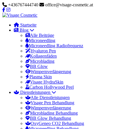
+436767444740
office@visage-cosmetic.at
Startseite
Blog
Alle Beiträge
Microneedling
Microneedling Radiofrequenz
Hyaluron Pen
Kollagenfäden
Microblading
BB Glow
Wimpernverlängerung
Plasma Skin
Visage HydraSkin
Carbon Hollywood Peel
Dienstleistungen
Alle Dienstleistungen
Visage Pen Behandlung
Wimpernverlängerung
Microblading Behandlung
BB Glow Behandlung
OxyGeneo CO2 Behandlung
Microneedling Behandlung