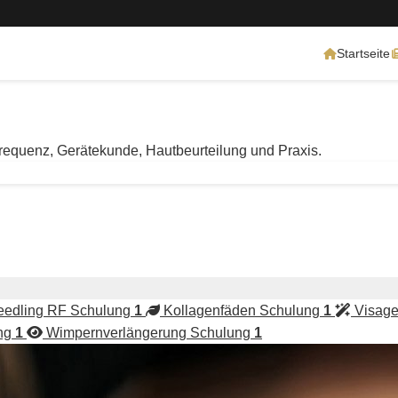
Startseite
requenz, Gerätekunde, Hautbeurteilung und Praxis.
eedling RF Schulung
1
Kollagenfäden Schulung
1
Visage
ng
1
Wimpernverlängerung Schulung
1