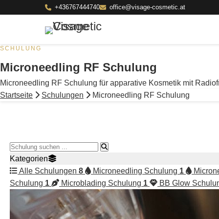
+436767444740
office@visage-cosmetic.at
SCHULUNG
Microneedling RF Schulung
Microneedling RF Schulung für apparative Kosmetik mit Radiof
Startseite
Schulungen
Microneedling RF Schulung
Schulung suchen
Kategorien
Alle Schulungen
8
Microneedling Schulung
1
Micron
Schulung
1
Microblading Schulung
1
BB Glow Schulu