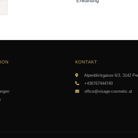
ION
KONTAKT
Alpenblickgasse 6/3, 3142 Pe
+436767444740
ungen
office@visage-cosmetic.at
n