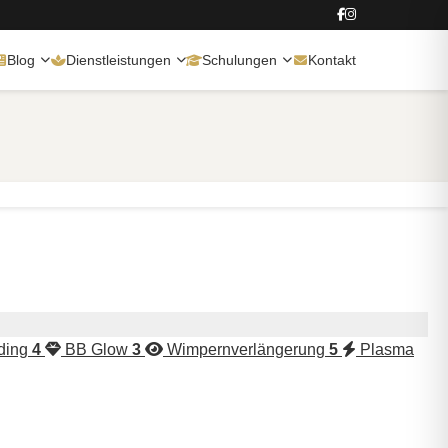
Blog
Dienstleistungen
Schulungen
Kontakt
ding
4
BB Glow
3
Wimpernverlängerung
5
Plasma