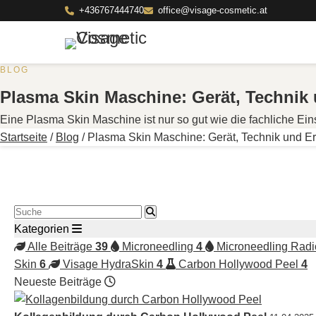
+436767444740
office@visage-cosmetic.at
BLOG
Plasma Skin Maschine: Gerät, Technik
Eine Plasma Skin Maschine ist nur so gut wie die fachliche E
Startseite
/
Blog
/
Plasma Skin Maschine: Gerät, Technik und E
Blog durchsuchen
Kategorien
Alle Beiträge
39
Microneedling
4
Microneedling Radi
Skin
6
Visage HydraSkin
4
Carbon Hollywood Peel
4
Neueste Beiträge