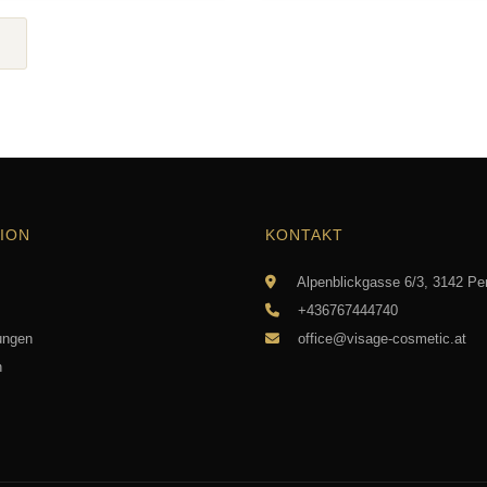
ION
KONTAKT
Alpenblickgasse 6/3, 3142 Pe
+436767444740
ungen
office@visage-cosmetic.at
n