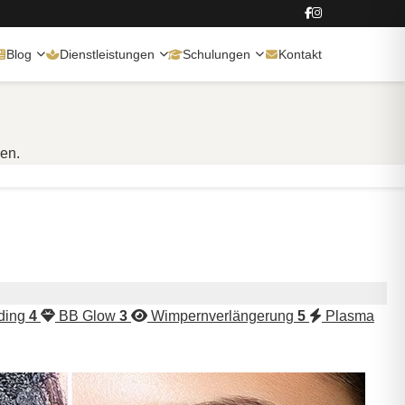
Blog
Dienstleistungen
Schulungen
Kontakt
den.
ding
4
BB Glow
3
Wimpernverlängerung
5
Plasma