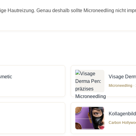
tige Hautreizung. Genau deshalb sollte Microneedling nicht impr
smetic
Visage Derm
Microneedling ·
Kollagenbil
Carbon Hollywoo