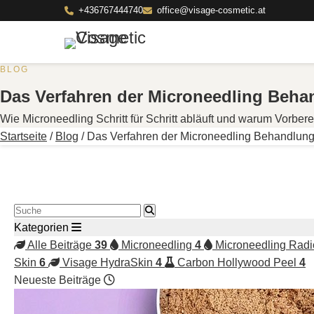
+436767444740
office@visage-cosmetic.at
BLOG
Das Verfahren der Microneedling Beha
Wie Microneedling Schritt für Schritt abläuft und warum Vorbe
Startseite
/
Blog
/
Das Verfahren der Microneedling Behandlun
Blog durchsuchen
Kategorien
Alle Beiträge
39
Microneedling
4
Microneedling Radi
Skin
6
Visage HydraSkin
4
Carbon Hollywood Peel
4
Neueste Beiträge