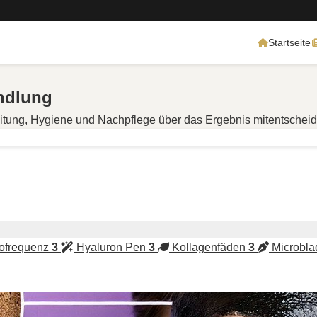
Startseite
ndlung
reitung, Hygiene und Nachpflege über das Ergebnis mitentschei
g
ofrequenz
3
Hyaluron Pen
3
Kollagenfäden
3
Microbla