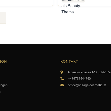
ION
KONTAKT
Alpenblickgasse 6/3, 3142 Pe
+436767444740
ungen
office@visage-cosmetic.at
n