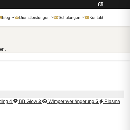
Blog
Dienstleistungen
Schulungen
Kontakt
en.
ding
4
BB Glow
3
Wimpernverlängerung
5
Plasma