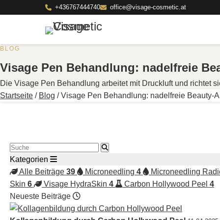
+436767444740
office@visage-cosmetic.at
BLOG
Visage Pen Behandlung: nadelfreie B
Die Visage Pen Behandlung arbeitet mit Druckluft und richtet s
Startseite
/
Blog
/
Visage Pen Behandlung: nadelfreie Beauty
Blog durchsuchen
Kategorien
Alle Beiträge
39
Microneedling
4
Microneedling Radi
Skin
6
Visage HydraSkin
4
Carbon Hollywood Peel
4
Neueste Beiträge