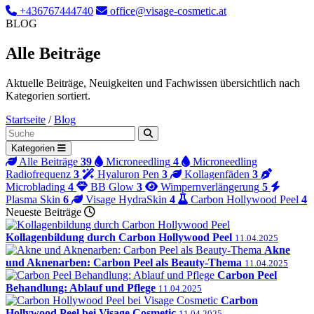
+436767444740
office@visage-cosmetic.at
BLOG
Alle Beiträge
Aktuelle Beiträge, Neuigkeiten und Fachwissen übersichtlich nach
Kategorien sortiert.
Startseite
/
Blog
Blog durchsuchen
Kategorien
Alle Beiträge
39
Microneedling
4
Microneedling
Radiofrequenz
3
Hyaluron Pen
3
Kollagenfäden
3
Microblading
4
BB Glow
3
Wimpernverlängerung
5
Plasma Skin
6
Visage HydraSkin
4
Carbon Hollywood Peel
4
Neueste Beiträge
Kollagenbildung durch Carbon Hollywood Peel
11.04.2025
Akne
und Aknenarben: Carbon Peel als Beauty-Thema
11.04.2025
Carbon Peel
Behandlung: Ablauf und Pflege
11.04.2025
Carbon
Hollywood Peel bei Visage Cosmetic
11.04.2025