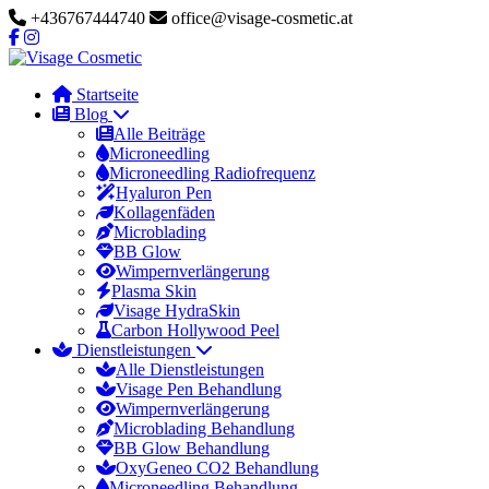
+436767444740
office@visage-cosmetic.at
Startseite
Blog
Alle Beiträge
Microneedling
Microneedling Radiofrequenz
Hyaluron Pen
Kollagenfäden
Microblading
BB Glow
Wimpernverlängerung
Plasma Skin
Visage HydraSkin
Carbon Hollywood Peel
Dienstleistungen
Alle Dienstleistungen
Visage Pen Behandlung
Wimpernverlängerung
Microblading Behandlung
BB Glow Behandlung
OxyGeneo CO2 Behandlung
Microneedling Behandlung