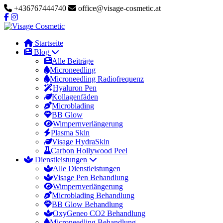
+436767444740
office@visage-cosmetic.at
Startseite
Blog
Alle Beiträge
Microneedling
Microneedling Radiofrequenz
Hyaluron Pen
Kollagenfäden
Microblading
BB Glow
Wimpernverlängerung
Plasma Skin
Visage HydraSkin
Carbon Hollywood Peel
Dienstleistungen
Alle Dienstleistungen
Visage Pen Behandlung
Wimpernverlängerung
Microblading Behandlung
BB Glow Behandlung
OxyGeneo CO2 Behandlung
Microneedling Behandlung