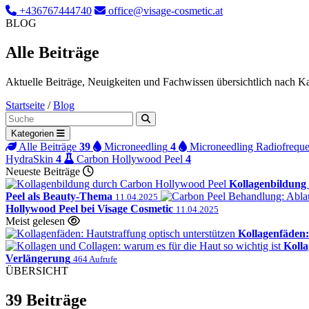
+436767444740
office@visage-cosmetic.at
BLOG
Alle Beiträge
Aktuelle Beiträge, Neuigkeiten und Fachwissen übersichtlich nach Kat
Startseite
/
Blog
Blog durchsuchen
Kategorien
Alle Beiträge
39
Microneedling
4
Microneedling Radiofrequ
HydraSkin
4
Carbon Hollywood Peel
4
Neueste Beiträge
Kollagenbildung
Peel als Beauty-Thema
11.04.2025
Hollywood Peel bei Visage Cosmetic
11.04.2025
Meist gelesen
Kollagenfäden:
Kolla
Verlängerung
464 Aufrufe
ÜBERSICHT
39 Beiträge