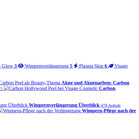
 Glow
3
Wimpernverlängerung
5
Plasma Skin
6
Visage
Akne und Aknenarben: Carbon
Carbon
25
Wimpernverlängerung Überblick
478 Aufrufe
Wimpern-Pflege nach der