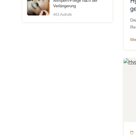
H
Wimpern-Pflege nach der
Verlängerung
ge
463 Aufrufe
Di
Re
Me