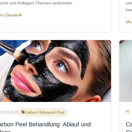
ische und Kollagen-Themen verbunden.
unt
kei
hr Details
Meh
11.04.2025
Carbon Hollywood Peel
arbon Peel Behandlung: Ablauf und
Ca