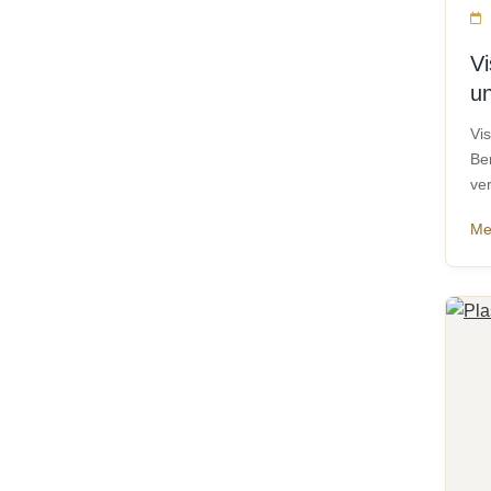
V
un
Vi
Be
ver
Me