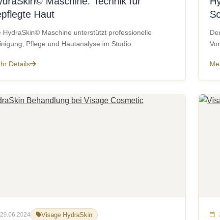
ydraSkin© Maschine: Technik für
Hy
pflegte Haut
Sc
e HydraSkin© Maschine unterstützt professionelle
Der
inigung, Pflege und Hautanalyse im Studio.
Vor
hr Details
Meh
29.06.2024
Visage HydraSkin