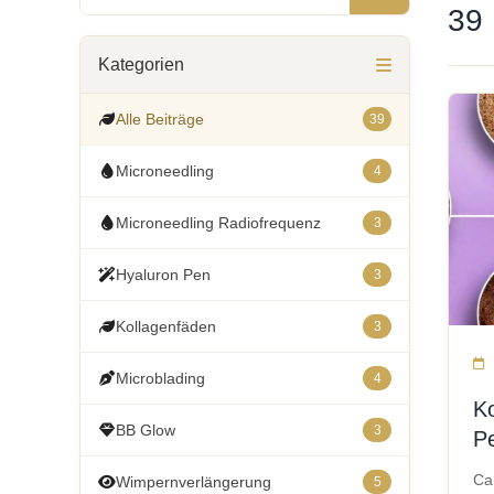
39 
Kategorien
Alle Beiträge
39
Microneedling
4
Microneedling Radiofrequenz
3
Hyaluron Pen
3
Kollagenfäden
3
Microblading
4
K
BB Glow
3
P
Ca
Wimpernverlängerung
5